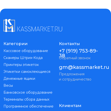
+7 (919) 753-89-
Кассовое оборудование
38
Сканеры Штрих-Кода
Обратный звонок
Принтеры этикеток
gm@kassmarket.ru
Этикетки самоклеющиеся
Предложения
Денежные ящики
и сотрудничество
Весы
Банковское оборудование
Терминалы сбора данных
Клиентам
Программное обеспечение
Чековая лента
О компании
Pos-периферия
Доставка и оплата
Сенсорные моноблоки
Контакты
ИП Голубь Максим Витальевич
ИНН 263215298019
ОГРНИП 323265100147351
Kassmarket. Все права защищены
Публичная оферта
Политика конфиденциальности
Разработка
сайта