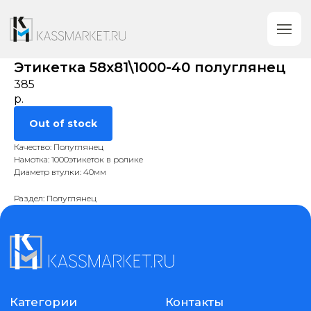
Этикетка 58х81\1000-40 полуглянец
385
р.
Out of stock
Качество: Полуглянец
Намотка: 1000этикеток в ролике
Диаметр втулки: 40мм
Раздел: Полуглянец
Категории
Контакты
+7 (919) 753-89-
Кассовое оборудование
38
Сканеры Штрих-Кода
Обратный звонок
Принтеры этикеток
gm@kassmarket.ru
Этикетки самоклеющиеся
Предложения
Денежные ящики
и сотрудничество
Весы