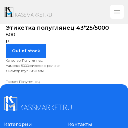
Этикетка полуглянец 43*25/5000
800
р.
Out of stock
Качество: Полуглянец
Намотка: 5000этикеток в ролике
Диаметр втулки: 40мм
Раздел: Полуглянец
Категории
Контакты
+7 (919) 753-89-
Кассовое оборудование
38
Сканеры Штрих-Кода
Обратный звонок
Принтеры этикеток
gm@kassmarket.ru
Этикетки самоклеющиеся
Предложения
Денежные ящики
и сотрудничество
Весы