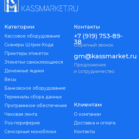
gm@kassmarket.ru
Этикетки самоклеющиеся
Предложения
Денежные ящики
и сотрудничество
Весы
Банковское оборудование
Терминалы сбора данных
Клиентам
Программное обеспечение
Чековая лента
О компании
Pos-периферия
Доставка и оплата
Сенсорные моноблоки
Контакты
ИП Голубь Максим Витальевич
ИНН 263215298019
ОГРНИП 323265100147351
Kassmarket. Все права защищены
Публичная оферта
Политика конфиденциальности
Разработка
сайта