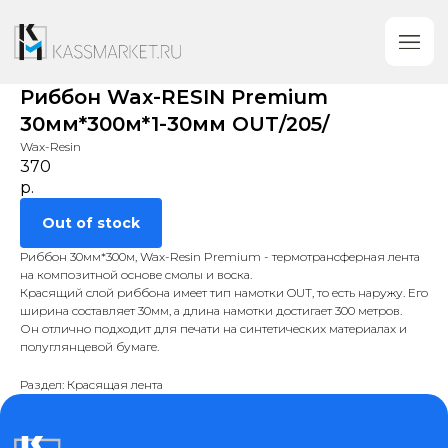
Риббон Wax-RESIN Premium
30мм*300м*1-30мм OUT/205/
Wax-Resin
370
р.
Out of stock
Риббон 30мм*300м, Wax-Resin Premium - термотрансферная лента
на композитной основе смолы и воска.
Красящий слой риббона имеет тип намотки OUT, то есть наружу. Его
ширина составляет 30мм, а длина намотки достигает 300 метров.
Он отлично подходит для печати на синтетических материалах и
полуглянцевой бумаге.
Категории
Контакты
Раздел: Красящая лента
+7 (919) 753-89-
Кассовое оборудование
38
Сканеры Штрих-Кода
Обратный звонок
Принтеры этикеток