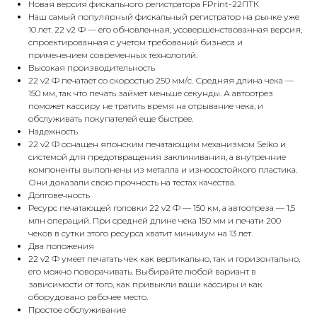
Новая версия фискального регистратора FPrint-22ПТК
Наш самый популярный фискальный регистратор на рынке уже
10 лет. 22 v2 Ф — его обновленная, усовершенствованная версия,
спроектированная с учетом требований бизнеса и
применением современных технологий.
Высокая производительность
22 v2 Ф печатает со скоростью 250 мм/с. Средняя длина чека —
150 мм, так что печать займет меньше секунды. А автоотрез
поможет кассиру не тратить время на отрывание чека, и
обслуживать покупателей еще быстрее.
Надежность
22 v2 Ф оснащен японским печатающим механизмом Seiko и
системой для предотвращения заклинивания, а внутренние
компоненты выполнены из металла и износостойкого пластика.
Они доказали свою прочность на тестах качества.
Долговечность
Ресурс печатающей головки 22 v2 Ф — 150 км, а автоотреза — 1,5
млн операций. При средней длине чека 150 мм и печати 200
чеков в сутки этого ресурса хватит минимум на 13 лет.
Два положения
22 v2 Ф умеет печатать чек как вертикально, так и горизонтально,
Категории
Контакты
его можно поворачивать. Выбирайте любой вариант в
+7 (919) 753-89-
зависимости от того, как привыкли ваши кассиры и как
Кассовое оборудование
38
оборудовано рабочее место.
Сканеры Штрих-Кода
Обратный звонок
Простое обслуживание
Принтеры этикеток