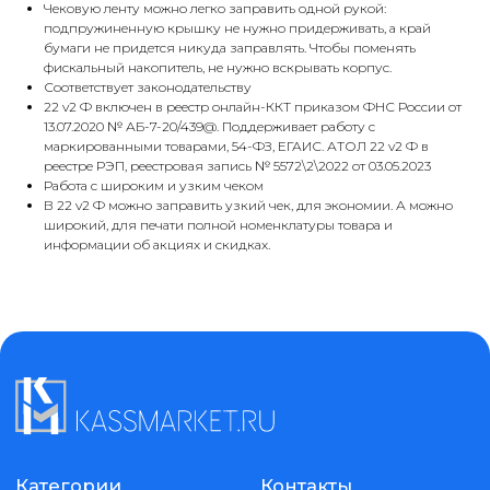
gm@kassmarket.ru
Чековую ленту можно легко заправить одной рукой:
Этикетки самоклеющиеся
Предложения
подпружиненную крышку не нужно придерживать, а край
Денежные ящики
и сотрудничество
бумаги не придется никуда заправлять. Чтобы поменять
Весы
фискальный накопитель, не нужно вскрывать корпус.
Банковское оборудование
Соответствует законодательству
Терминалы сбора данных
22 v2 Ф включен в реестр онлайн-ККТ приказом ФНС России от
Клиентам
Программное обеспечение
13.07.2020 № АБ-7-20/439@. Поддерживает работу с
маркированными товарами, 54-ФЗ, ЕГАИС. АТОЛ 22 v2 Ф в
Чековая лента
О компании
реестре РЭП, реестровая запись № 5572\2\2022 от 03.05.2023
Pos-периферия
Доставка и оплата
Работа с широким и узким чеком
Сенсорные моноблоки
Контакты
В 22 v2 Ф можно заправить узкий чек, для экономии. А можно
ИП Голубь Максим Витальевич
широкий, для печати полной номенклатуры товара и
ИНН 263215298019
информации об акциях и скидках.
ОГРНИП 323265100147351
Kassmarket. Все права защищены
Публичная оферта
Политика конфиденциальности
Разработка
сайта