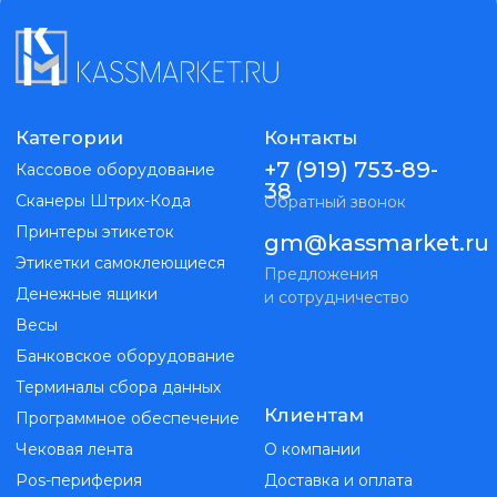
Сканеры Штрих-Кода
Обратный звонок
Принтеры этикеток
gm@kassmarket.ru
Этикетки самоклеющиеся
Предложения
Денежные ящики
и сотрудничество
Весы
Банковское оборудование
Терминалы сбора данных
Клиентам
Программное обеспечение
Чековая лента
О компании
Pos-периферия
Доставка и оплата
Сенсорные моноблоки
Контакты
ИП Голубь Максим Витальевич
ИНН 263215298019
ОГРНИП 323265100147351
Kassmarket. Все права защищены
Публичная оферта
Политика конфиденциальности
Разработка
сайта