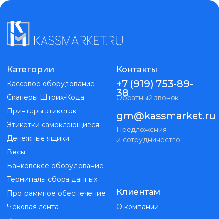
38
Сканеры Штрих-Кода
Обратный звонок
Принтеры этикеток
gm@kassmarket.ru
Этикетки самоклеющиеся
Предложения
Денежные ящики
и сотрудничество
Весы
Банковское оборудование
Терминалы сбора данных
Клиентам
Программное обеспечение
Чековая лента
О компании
Pos-периферия
Доставка и оплата
Сенсорные моноблоки
Контакты
ИП Голубь Максим Витальевич
ИНН 263215298019
ОГРНИП 323265100147351
Kassmarket. Все права защищены
Публичная оферта
Политика конфиденциальности
Разработка
сайта