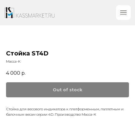
Стойка ST4D
Масса-К
4 000
р.
Out of stock
Стойка для весового индикатора к платформенным, паллетным и
балочным весам серии 4D. Производство Масса-К
Категории
Контакты
+7 (919) 753-89-
Кассовое оборудование