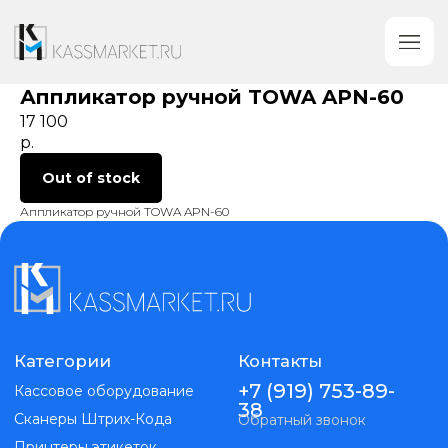
Аппликатор ручной TOWA APN-60
17 100
р.
Out of stock
Аппликатор ручной TOWA APN-60
Категории
Контакты
+7 (919) 753-89-
Кассовое оборудование
38
Сканеры Штрих-Кода
Обратный звонок
Принтеры этикеток
gm@kassmarket.ru
Этикетки самоклеющиеся
Предложения
Денежные ящики
и сотрудничество
Весы
Банковское оборудование
Терминалы сбора данных
Клиентам
Программное обеспечение